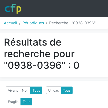
Accueil
Périodiques
Recherche : "0938-0396"
Résultats de
recherche pour
"0938-0396" : 0
Vivant
Non
Tous
Unicas
Tous
Fragile
Tous