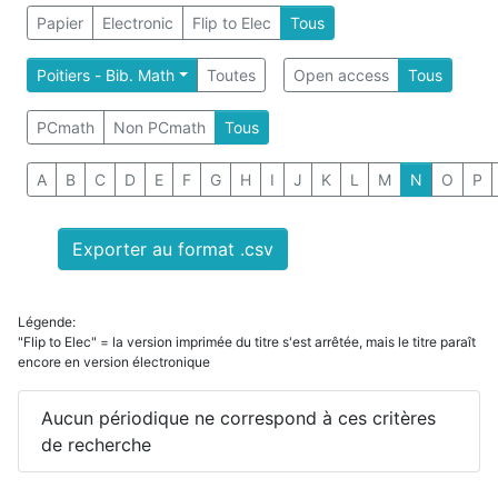
Papier
Electronic
Flip to Elec
Tous
Poitiers - Bib. Math
Toutes
Open access
Tous
PCmath
Non PCmath
Tous
A
B
C
D
E
F
G
H
I
J
K
L
M
N
O
P
Exporter au format .csv
Légende:
"Flip to Elec" = la version imprimée du titre s'est arrêtée, mais le titre paraît
encore en version électronique
Aucun périodique ne correspond à ces critères
de recherche