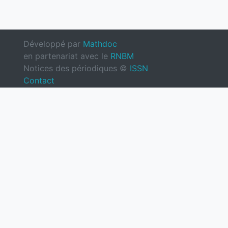
Développé par
Mathdoc
en partenariat avec le
RNBM
Notices des périodiques ©
ISSN
Contact