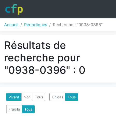
Accueil
Périodiques
Recherche : "0938-0396"
Résultats de
recherche pour
"0938-0396" : 0
Vivant
Non
Tous
Unicas
Tous
Fragile
Tous