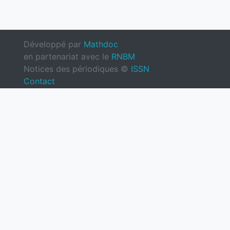
Développé par
Mathdoc
en partenariat avec le
RNBM
Notices des périodiques ©
ISSN
Contact