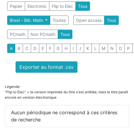
Papier
Electronic
Flip to Elec
Tous
Brest - Bib. Math.
Toutes
Open access
Tous
PCmath
Non PCmath
Tous
A
B
C
D
E
F
G
H
I
J
K
L
M
N
O
P
Exporter au format .csv
Légende:
"Flip to Elec" = la version imprimée du titre s'est arrêtée, mais le titre paraît
encore en version électronique
Aucun périodique ne correspond à ces critères
de recherche