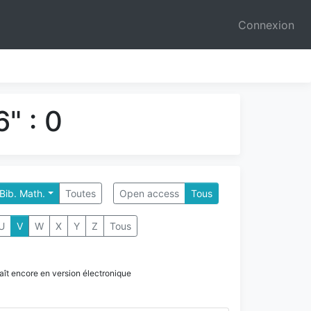
Connexion
" : 0
 Bib. Math.
Toutes
Open access
Tous
U
V
W
X
Y
Z
Tous
paraît encore en version électronique