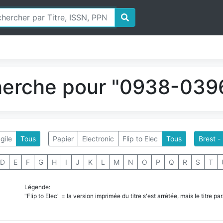
herche pour "0938-0396
gile
Tous
Papier
Electronic
Flip to Elec
Tous
Brest -
D
E
F
G
H
I
J
K
L
M
N
O
P
Q
R
S
T
Légende:
"Flip to Elec" = la version imprimée du titre s'est arrêtée, mais le titre 