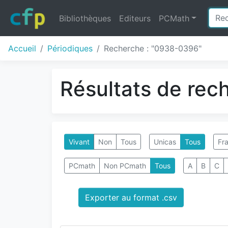
Bibliothèques
Editeurs
PCMath
Accueil
Périodiques
Recherche : "0938-0396"
Résultats de rec
Vivant
Non
Tous
Unicas
Tous
Fra
PCmath
Non PCmath
Tous
A
B
C
Exporter au format .csv