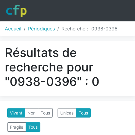
Accueil
Périodiques
Recherche : "0938-0396"
Résultats de
recherche pour
"0938-0396" : 0
Vivant
Non
Tous
Unicas
Tous
Fragile
Tous