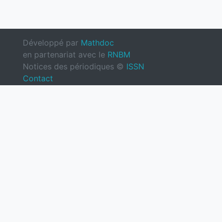
Développé par
Mathdoc
en partenariat avec le
RNBM
Notices des périodiques ©
ISSN
Contact