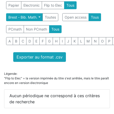
Papier
Electronic
Flip to Elec
Tous
Brest - Bib. Math.
Toutes
Open access
Tous
PCmath
Non PCmath
Tous
A
B
C
D
E
F
G
H
I
J
K
L
M
N
O
P
Exporter au format .csv
Légende:
"Flip to Elec" = la version imprimée du titre s'est arrêtée, mais le titre paraît
encore en version électronique
Aucun périodique ne correspond à ces critères
de recherche