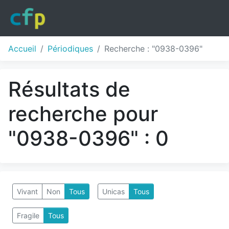
Accueil
Périodiques
Recherche : "0938-0396"
Résultats de
recherche pour
"0938-0396" : 0
Vivant
Non
Tous
Unicas
Tous
Fragile
Tous