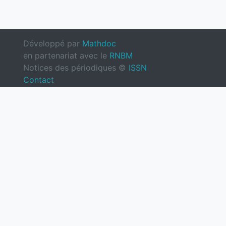
Développé par
Mathdoc
en partenariat avec le
RNBM
Notices des périodiques ©
ISSN
Contact