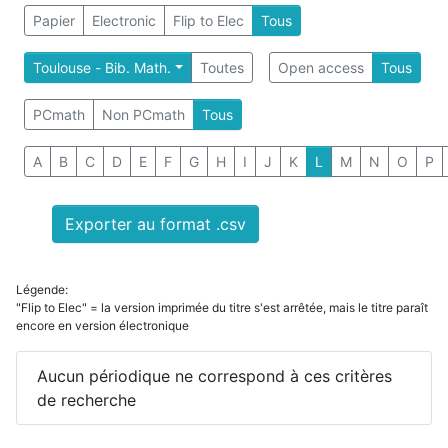
Papier
Electronic
Flip to Elec
Tous
Toulouse - Bib. Math.
Toutes
Open access
Tous
PCmath
Non PCmath
Tous
A
B
C
D
E
F
G
H
I
J
K
L
M
N
O
P
Exporter au format .csv
Légende:
"Flip to Elec" = la version imprimée du titre s'est arrêtée, mais le titre paraît
encore en version électronique
Aucun périodique ne correspond à ces critères
de recherche