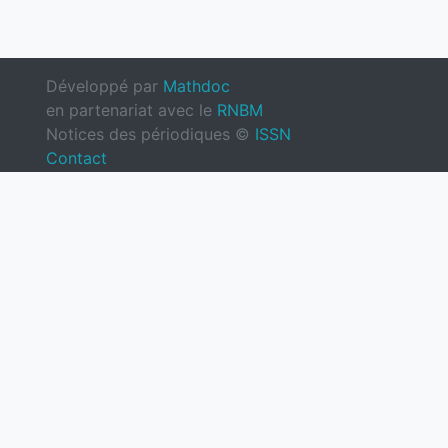
Développé par
Mathdoc
en partenariat avec le
RNBM
Notices des périodiques ©
ISSN
Contact