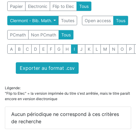
Papier
Electronic
Flip to Elec
Tous
Clermont - Bib. Math.
Toutes
Open access
Tous
PCmath
Non PCmath
Tous
A
B
C
D
E
F
G
H
I
J
K
L
M
N
O
P
Exporter au format .csv
Légende:
"Flip to Elec" = la version imprimée du titre s'est arrêtée, mais le titre paraît
encore en version électronique
Aucun périodique ne correspond à ces critères
de recherche