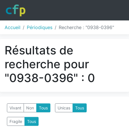
Accueil
Périodiques
Recherche : "0938-0396"
Résultats de
recherche pour
"0938-0396" : 0
Vivant
Non
Tous
Unicas
Tous
Fragile
Tous