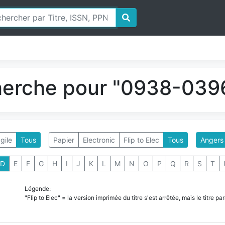
herche pour "0938-0396
gile
Tous
Papier
Electronic
Flip to Elec
Tous
Angers
D
E
F
G
H
I
J
K
L
M
N
O
P
Q
R
S
T
Légende:
"Flip to Elec" = la version imprimée du titre s'est arrêtée, mais le titre 