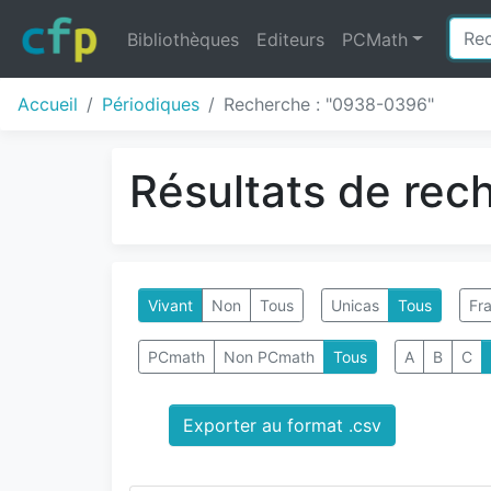
Bibliothèques
Editeurs
PCMath
Accueil
Périodiques
Recherche : "0938-0396"
Résultats de rec
Vivant
Non
Tous
Unicas
Tous
Fra
PCmath
Non PCmath
Tous
A
B
C
Exporter au format .csv