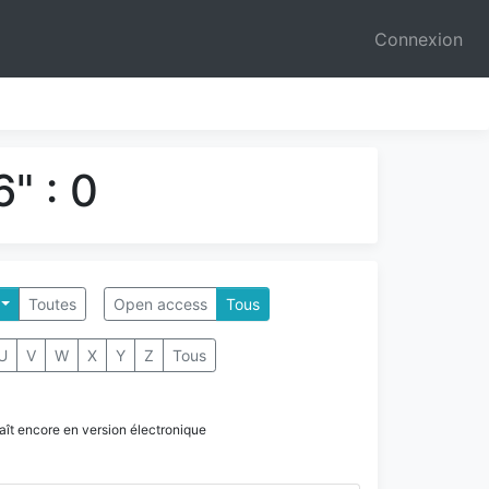
Connexion
" : 0
Toutes
Open access
Tous
U
V
W
X
Y
Z
Tous
paraît encore en version électronique