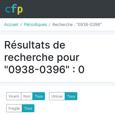
Accueil
Périodiques
Recherche : "0938-0396"
Résultats de
recherche pour
"0938-0396" : 0
Vivant
Non
Tous
Unicas
Tous
Fragile
Tous