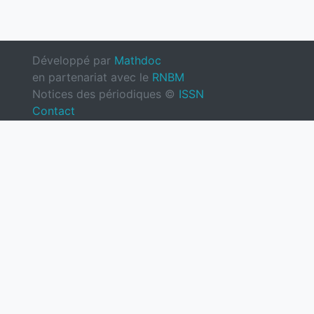
Développé par
Mathdoc
en partenariat avec le
RNBM
Notices des périodiques ©
ISSN
Contact