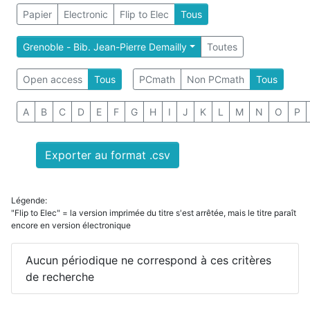
Papier
Electronic
Flip to Elec
Tous
Grenoble - Bib. Jean-Pierre Demailly
Toutes
Open access
Tous
PCmath
Non PCmath
Tous
A
B
C
D
E
F
G
H
I
J
K
L
M
N
O
P
Exporter au format .csv
Légende:
"Flip to Elec" = la version imprimée du titre s'est arrêtée, mais le titre paraît
encore en version électronique
Aucun périodique ne correspond à ces critères
de recherche