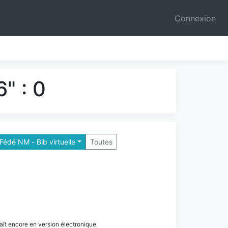
Connexion
" : 0
Fédé NM - Bib virtuelle
Toutes
paraît encore en version électronique