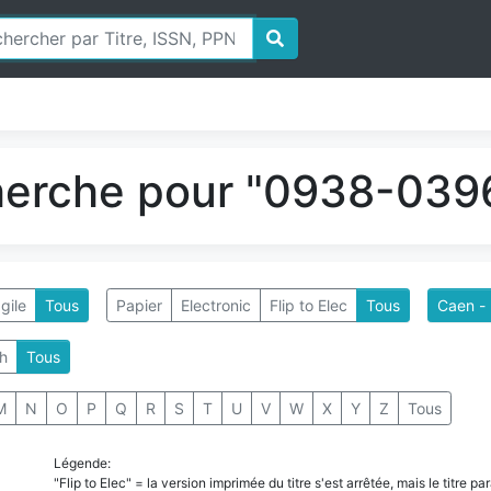
herche pour "0938-0396
gile
Tous
Papier
Electronic
Flip to Elec
Tous
Caen - 
h
Tous
M
N
O
P
Q
R
S
T
U
V
W
X
Y
Z
Tous
Légende:
"Flip to Elec" = la version imprimée du titre s'est arrêtée, mais le titre 