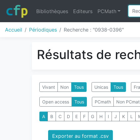
Bibliothèques
Editeurs
PCMath
Accueil
Périodiques
Recherche : "0938-0396"
Résultats de rec
Vivant
Non
Tous
Unicas
Tous
Fra
Open access
Tous
PCmath
Non PCmat
A
B
C
D
E
F
G
H
I
J
K
L
Exporter au format .csv