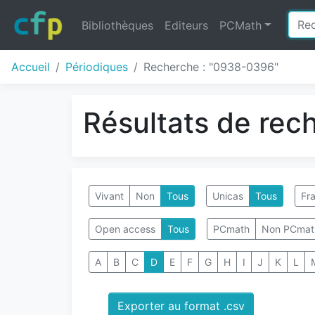
Bibliothèques
Editeurs
PCMath
Accueil
Périodiques
Recherche : "0938-0396"
Résultats de rec
Vivant
Non
Tous
Unicas
Tous
Fra
Open access
Tous
PCmath
Non PCmat
A
B
C
D
E
F
G
H
I
J
K
L
Exporter au format .csv