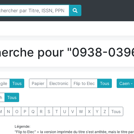
herche pour "0938-0396
gile
Tous
Papier
Electronic
Flip to Elec
Tous
Caen - 
h
Tous
M
N
O
P
Q
R
S
T
U
V
W
X
Y
Z
Tous
Légende:
"Flip to Elec" = la version imprimée du titre s'est arrêtée, mais le titre 