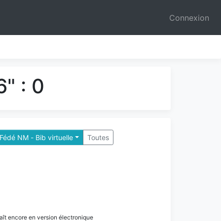
Connexion
" : 0
Fédé NM - Bib virtuelle
Toutes
paraît encore en version électronique