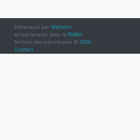
Développé par
Mathdoc
en partenariat avec le
RNBM
Notices des périodiques ©
ISSN
Contact