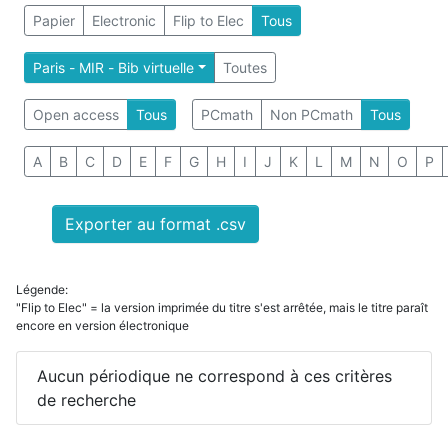
Papier
Electronic
Flip to Elec
Tous
Paris - MIR - Bib virtuelle
Toutes
Open access
Tous
PCmath
Non PCmath
Tous
A
B
C
D
E
F
G
H
I
J
K
L
M
N
O
P
Exporter au format .csv
Légende:
"Flip to Elec" = la version imprimée du titre s'est arrêtée, mais le titre paraît
encore en version électronique
Aucun périodique ne correspond à ces critères
de recherche