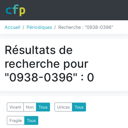
Accueil
Périodiques
Recherche : "0938-0396"
Résultats de
recherche pour
"0938-0396" : 0
Vivant
Non
Tous
Unicas
Tous
Fragile
Tous