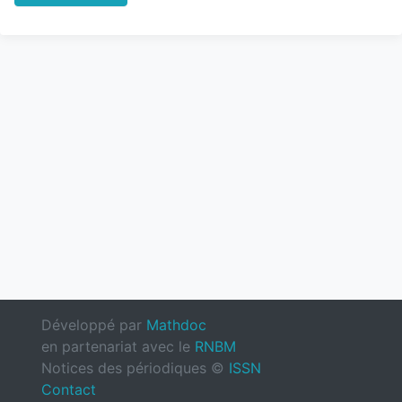
Développé par
Mathdoc
en partenariat avec le
RNBM
Notices des périodiques ©
ISSN
Contact