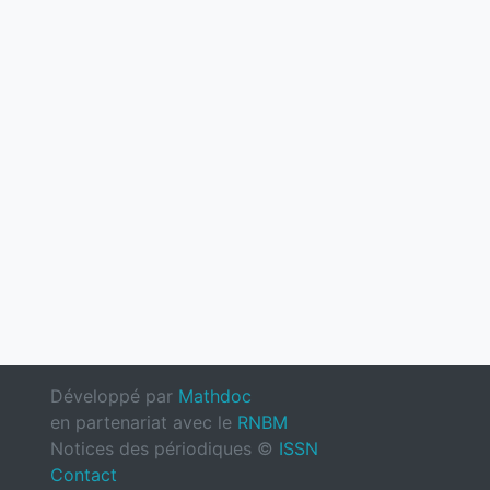
Développé par
Mathdoc
en partenariat avec le
RNBM
Notices des périodiques ©
ISSN
Contact