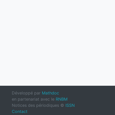
Développé par
Mathdoc
en partenariat avec le
RNBM
Notices des périodiques ©
ISSN
Contact