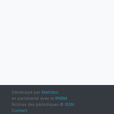
Développé par
Mathdoc
en partenariat avec le
RNBM
Notices des périodiques ©
ISSN
Contact