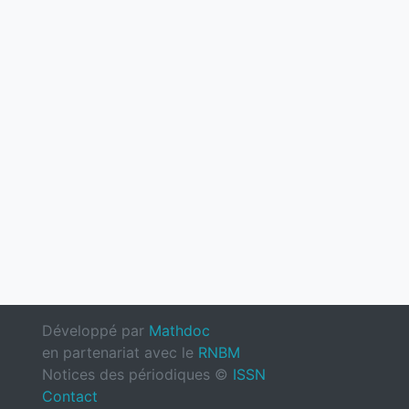
Développé par
Mathdoc
en partenariat avec le
RNBM
Notices des périodiques ©
ISSN
Contact