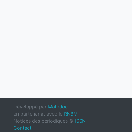
Développé par
Mathdoc
en partenariat avec le
RNBM
Notices des périodiques ©
ISSN
Contact