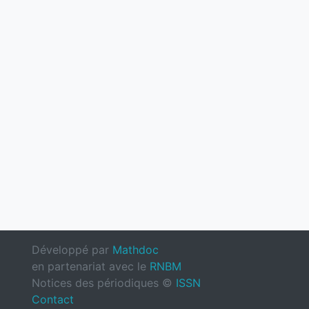
Développé par
Mathdoc
en partenariat avec le
RNBM
Notices des périodiques ©
ISSN
Contact