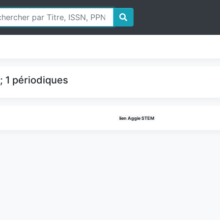
 1 périodiques
lien Aggie STEM