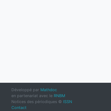
Développé par
Mathdoc
en partenariat avec le
RNBM
Notices des périodiques ©
ISSN
Contact