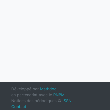
Développé par
Mathdoc
en partenariat avec le
RNBM
Notices des périodiques ©
ISSN
Contact