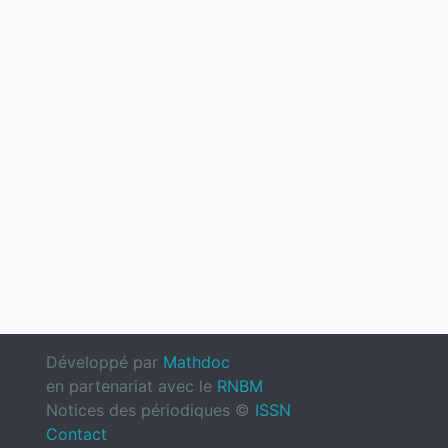
Développé par
Mathdoc
en partenariat avec le
RNBM
Notices des périodiques ©
ISSN
Contact