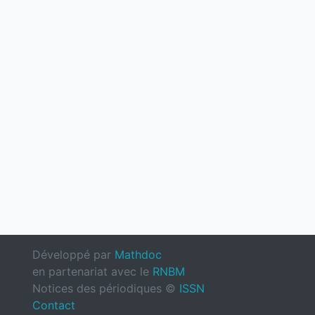
Développé par
Mathdoc
en partenariat avec le
RNBM
Notices des périodiques ©
ISSN
Contact