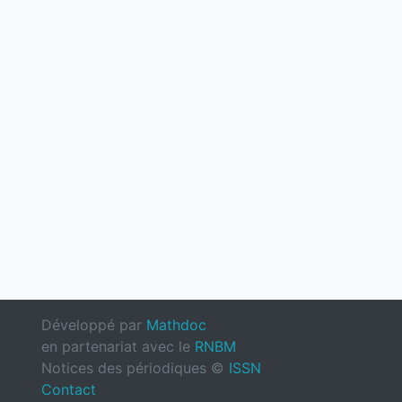
Développé par
Mathdoc
en partenariat avec le
RNBM
Notices des périodiques ©
ISSN
Contact