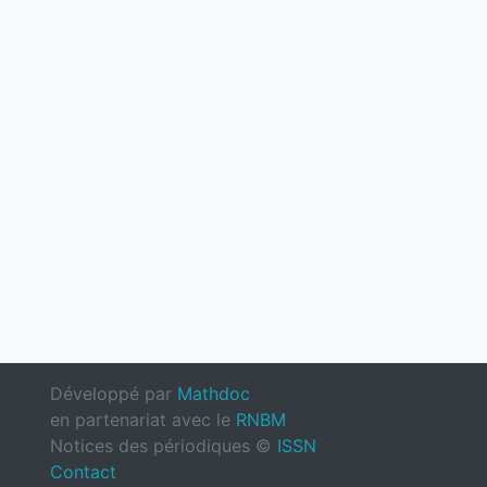
Développé par
Mathdoc
en partenariat avec le
RNBM
Notices des périodiques ©
ISSN
Contact