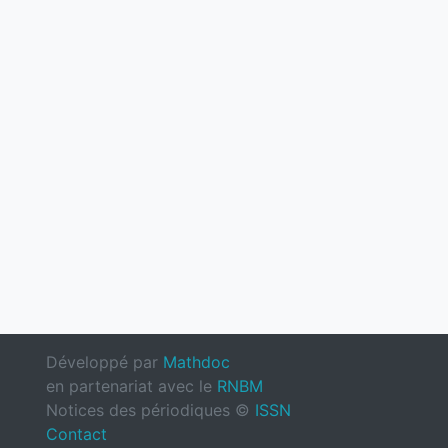
Développé par
Mathdoc
en partenariat avec le
RNBM
Notices des périodiques ©
ISSN
Contact