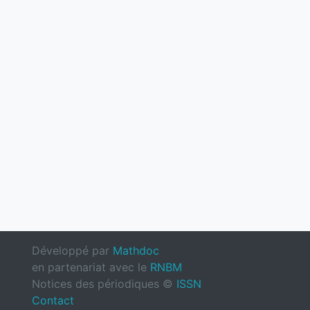
Développé par
Mathdoc
en partenariat avec le
RNBM
Notices des périodiques ©
ISSN
Contact