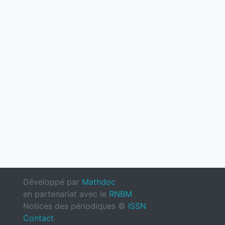
Développé par
Mathdoc
en partenariat avec le
RNBM
Notices des périodiques ©
ISSN
Contact