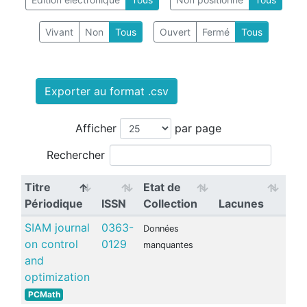
Vivant
Non
Tous
Ouvert
Fermé
Tous
Exporter au format .csv
Afficher
par page
Rechercher
Titre
Etat de
Périodique
ISSN
Collection
Lacunes
SIAM journal
0363-
Données
on control
0129
manquantes
and
optimization
PCMath