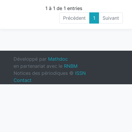
1 à 1 de 1 entries
Précédent
1
Suivant
Développé par
Mathdoc
en partenariat avec le
RNBM
Notices des périodiques ©
ISSN
Contact