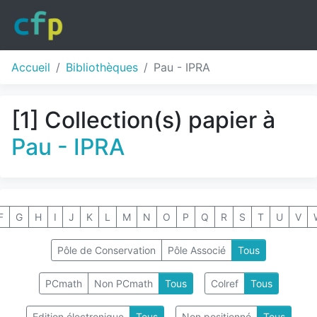
Accueil
Bibliothèques
Pau - IPRA
[1] Collection(s) papier à
Pau - IPRA
F
G
H
I
J
K
L
M
N
O
P
Q
R
S
T
U
V
Pôle de Conservation
Pôle Associé
Tous
PCmath
Non PCmath
Tous
Colref
Tous
Edition électronique
Tous
Non positionné
Tous