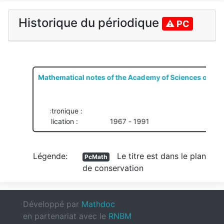
Historique du périodique
⚠ PC
Mathematical notes of the Academy of Sciences of th
PcMath
2 Pôles de conservation, 0 Colref
Imprimé :
0001-4346
036155039
Électronique :
Publication :
1967 - 1991
Légende:
Le titre est dans le plan
PcMath
de conservation
Développé par
Mathdoc
en partenariat avec le
RNBM