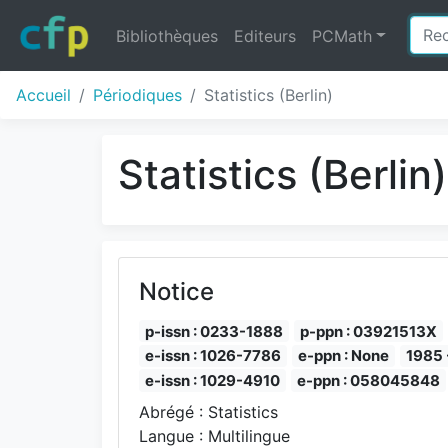
Bibliothèques
Editeurs
PCMath
Accueil
Périodiques
Statistics (Berlin)
Statistics (Berlin
Notice
p-issn : 0233-1888
p-ppn : 03921513X
e-issn : 1026-7786
e-ppn : None
1985 
e-issn : 1029-4910
e-ppn : 058045848
Abrégé : Statistics
Langue : Multilingue