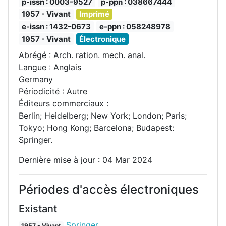
p-issn : 0003-9527
p-ppn : 038667444
1957 - Vivant
Imprimé
e-issn : 1432-0673
e-ppn : 058248978
1957 - Vivant
Électronique
Abrégé : Arch. ration. mech. anal.
Langue : Anglais
Germany
Périodicité : Autre
Éditeurs commerciaux :
Berlin; Heidelberg; New York; London; Paris;
Tokyo; Hong Kong; Barcelona; Budapest:
Springer.
Dernière mise à jour : 04 Mar 2024
Périodes d'accès électroniques
Existant
Springer
1957 - Vivant