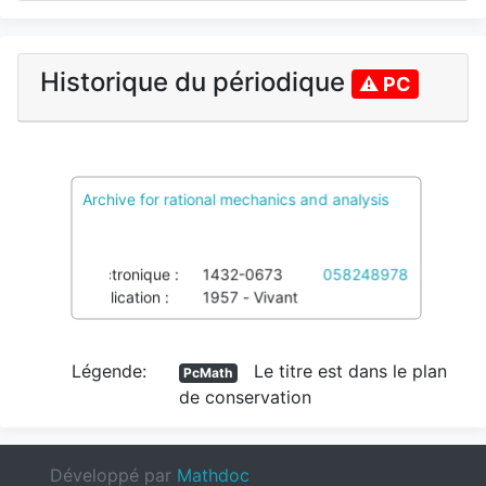
Historique du périodique
⚠ PC
Archive for rational mechanics and analysis
PcMath
Voir pôles et Colref
Imprimé :
0003-9527
038667444
Électronique :
1432-0673
058248978
Publication :
1957 - Vivant
Légende:
Le titre est dans le plan
PcMath
de conservation
Développé par
Mathdoc