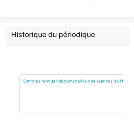
Historique du périodique
Comptes rendus hebdomadaires des séances de l'Acadé
PcMath
2 Pôles de conservation, 0 Colref
Imprimé :
0151-0525
037484729
Électronique :
Publication :
1966 - 1979