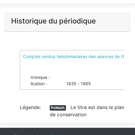
Historique du périodique
Comptes rendus hebdomadaires des séances de l'Acadé
PcMath
Voir pôles et Colref
Imprimé :
0001-4036
03743201X
Électronique :
Publication :
1835 - 1965
Légende:
Le titre est dans le plan
PcMath
de conservation