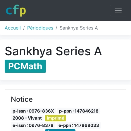
Accueil
Périodiques
Sankhya Series A
Sankhya Series A
PCMath
Notice
p-issn : 0976-836X
p-ppn : 147846218
2008 - Vivant
Imprimé
e-issn : 0976-8378
e-ppn : 147868033