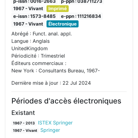
p-issn : 0016-2663
p-ppn : 038711273
1967 - Vivant
Imprimé
e-issn : 1573-8485
e-ppn : 111216834
1967 - Vivant
Électronique
Abrégé : Funct. anal. appl.
Langue : Anglais
UnitedKingdom
Périodicité : Trimestriel
Éditeurs commerciaux :
New York : Consultants Bureau, 1967-
Dernière mise à jour : 22 Jul 2024
Périodes d'accès électroniques
Existant
ISTEX Springer
1967 - 2013
Springer
1967 - Vivant