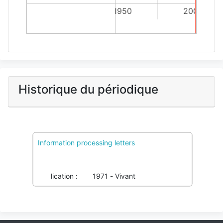
1950
2000
Historique du périodique
Information processing letters
Imprimé :
0020-0190
038725029
Électronique :
1872-6119
085570036
Publication :
1971 - Vivant