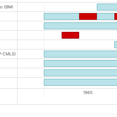
fo (BMI
AP-CMLS)
60
1965