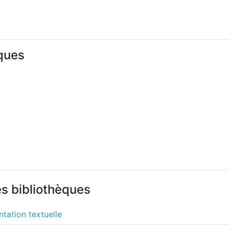
iques
es bibliothèques
tation textuelle