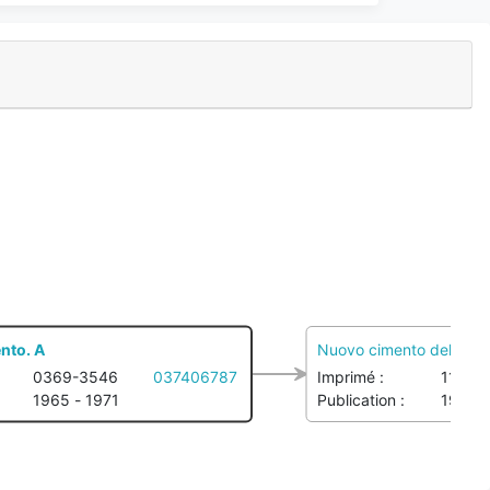
nto. A
Nuovo cimento della Socie
0369-3546
037406787
Imprimé :
1124-
1965 - 1971
Publication :
1971 -