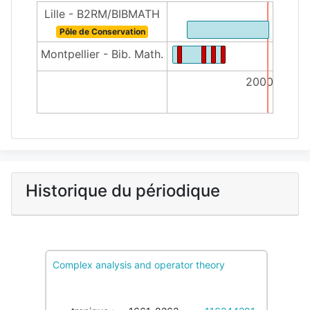
Lille - B2RM/BIBMATH
Pôle de Conservation
Montpellier - Bib. Math.
2000
Historique du périodique
Complex analysis and operator theory
PcMath
1 Pôles de conservation, 0 Colref
Imprimé :
1661-8254
116099526