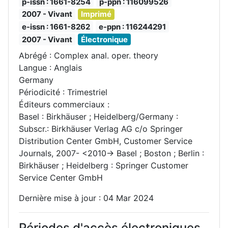
p-issn : 1661-8254
p-ppn : 116099526
2007 - Vivant
Imprimé
e-issn : 1661-8262
e-ppn : 116244291
2007 - Vivant
Électronique
Abrégé : Complex anal. oper. theory
Langue : Anglais
Germany
Périodicité : Trimestriel
Éditeurs commerciaux :
Basel : Birkhäuser ; Heidelberg/Germany :
Subscr.: Birkhäuser Verlag AG c/o Springer
Distribution Center GmbH, Customer Service
Journals, 2007- <2010-> Basel ; Boston ; Berlin :
Birkhäuser ; Heidelberg : Springer Customer
Service Center GmbH
Dernière mise à jour : 04 Mar 2024
Périodes d'accès électroniques