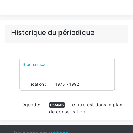
Historique du périodique
Stochastica
PcMath
1 Pôles de conservation, 0 Colref
Imprimé :
0210-7821
03711719X
Publication :
1975 - 1992
Légende:
Le titre est dans le plan
PcMath
de conservation