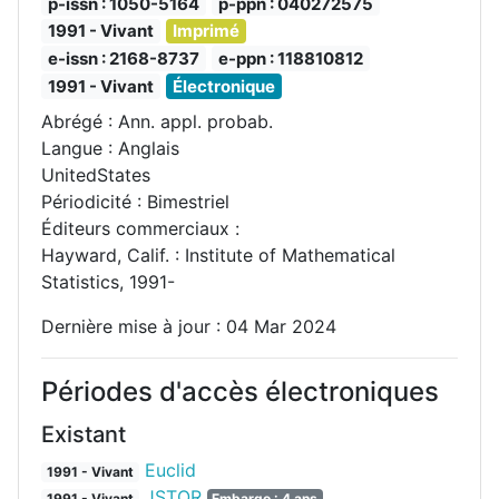
p-issn : 1050-5164
p-ppn : 040272575
1991 - Vivant
Imprimé
e-issn : 2168-8737
e-ppn : 118810812
1991 - Vivant
Électronique
Abrégé : Ann. appl. probab.
Langue : Anglais
UnitedStates
Périodicité : Bimestriel
Éditeurs commerciaux :
Hayward, Calif. : Institute of Mathematical
Statistics, 1991-
Dernière mise à jour : 04 Mar 2024
Périodes d'accès électroniques
Existant
Euclid
1991 - Vivant
JSTOR
1991 - Vivant
Embargo : 4 ans