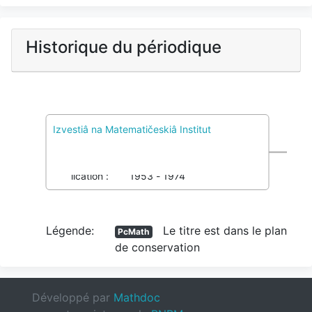
Historique du périodique
Izvestiâ na Matematičeskiâ Institut
PcMath
1 Pôles de conservation, 0 Colref
Imprimé :
0068-3949
036602019
Publication :
1953 - 1974
Légende:
Le titre est dans le plan
PcMath
de conservation
Développé par
Mathdoc