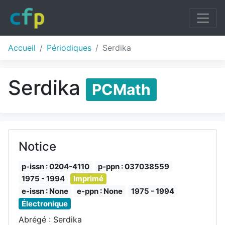
Accueil
Périodiques
Serdika
Serdika
PCMath
Notice
p-issn : 0204-4110
p-ppn : 037038559
1975 - 1994
Imprimé
e-issn : None
e-ppn : None
1975 - 1994
Électronique
Abrégé : Serdika