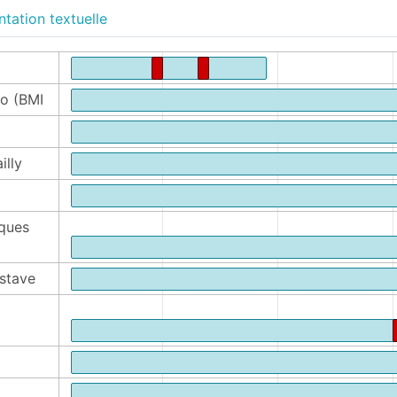
tation textuelle
fo (BMI
illy
iques
ustave