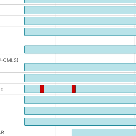
AP-CMLS)
rd
AR