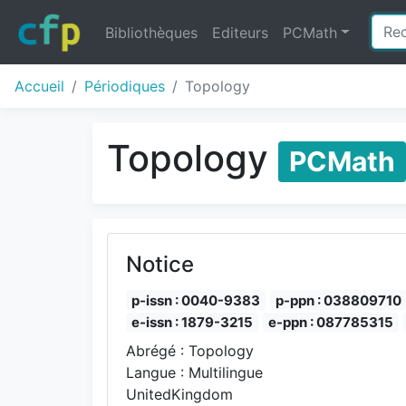
Bibliothèques
Editeurs
PCMath
Accueil
Périodiques
Topology
Topology
PCMath
Notice
p-issn : 0040-9383
p-ppn : 038809710
e-issn : 1879-3215
e-ppn : 087785315
Abrégé : Topology
Langue : Multilingue
UnitedKingdom