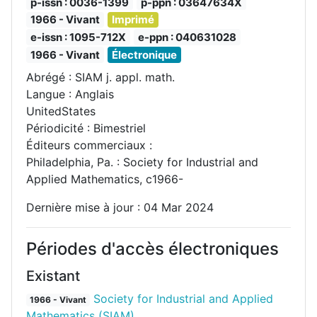
p-issn : 0036-1399
p-ppn : 03647634X
1966 - Vivant
Imprimé
e-issn : 1095-712X
e-ppn : 040631028
1966 - Vivant
Électronique
Abrégé : SIAM j. appl. math.
Langue : Anglais
UnitedStates
Périodicité : Bimestriel
Éditeurs commerciaux :
Philadelphia, Pa. : Society for Industrial and
Applied Mathematics, c1966-
Dernière mise à jour : 04 Mar 2024
Périodes d'accès électroniques
Existant
Society for Industrial and Applied
1966 - Vivant
Mathematics (SIAM)