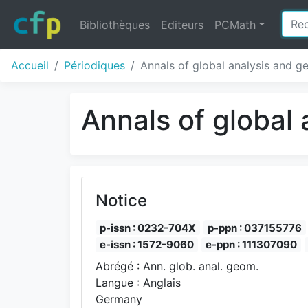
Bibliothèques
Editeurs
PCMath
Accueil
Périodiques
Annals of global analysis and g
Annals of global
Notice
p-issn : 0232-704X
p-ppn : 037155776
e-issn : 1572-9060
e-ppn : 111307090
Abrégé : Ann. glob. anal. geom.
Langue : Anglais
Germany