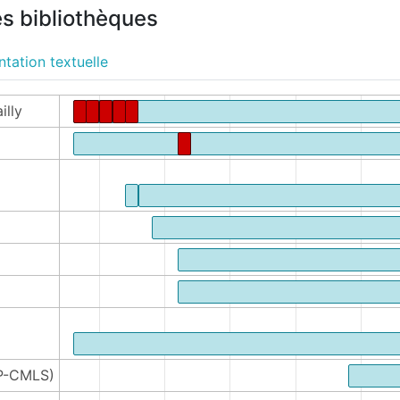
es bibliothèques
tation textuelle
illy
AP-CMLS)