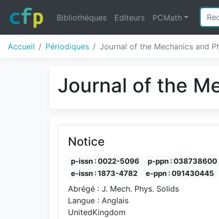
Bibliothèques
Editeurs
PCMath
Accueil
Périodiques
Journal of the Mechanics and Ph
Journal of the M
Notice
p-issn : 0022-5096
p-ppn : 038738600
e-issn : 1873-4782
e-ppn : 091430445
Abrégé : J. Mech. Phys. Solids
Langue : Anglais
UnitedKingdom