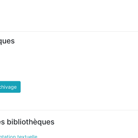
iques
chivage
es bibliothèques
tation textuelle