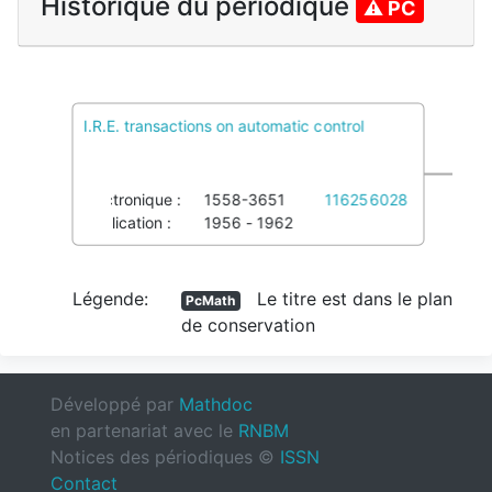
Historique du périodique
⚠ PC
I.R.E. transactions on automatic control
PcMath
1 Pôles de conservation, 0 Colref
Imprimé :
0096-199X
036652431
Électronique :
1558-3651
116256028
Publication :
1956 - 1962
Légende:
Le titre est dans le plan
PcMath
de conservation
Développé par
Mathdoc
en partenariat avec le
RNBM
Notices des périodiques ©
ISSN
Contact