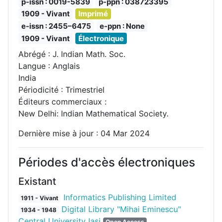
p-issn : 0019-5839
p-ppn : 038723395
1909 - Vivant
Imprimé
e-issn : 2455–6475
e-ppn : None
1909 - Vivant
Électronique
Abrégé : J. Indian Math. Soc.
Langue : Anglais
India
Périodicité : Trimestriel
Éditeurs commerciaux :
New Delhi: Indian Mathematical Society.
Dernière mise à jour : 04 Mar 2024
Périodes d'accès électroniques
Existant
Informatics Publishing Limited
1911 - Vivant
Digital Library "Mihai Eminescu"
1934 - 1948
Central University Iasi
Open Access