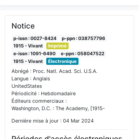
Notice
p-issn : 0027-8424
p-ppn : 038757796
1915 - Vivant
Imprimé
e-issn : 1091-6490
e-ppn : 058047522
1915 - Vivant
Électronique
Abrégé : Proc. Natl. Acad. Sci. U.S.A.
Langue : Anglais
UnitedStates
Périodicité : Hebdomadaire
Éditeurs commerciaux :
Washington, D.C. : The Academy, [1915-
Dernière mise à jour : 04 Mar 2024
Périodes d'accès électroniques