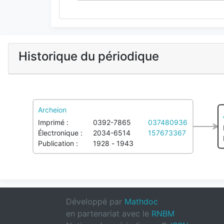
Historique du périodique
Archeion
Imprimé :
0392-7865
037480936
Électronique :
2034-6514
157673367
Publication :
1928 - 1943
Développé par
Mathdoc
en partenariat avec le
RNBM